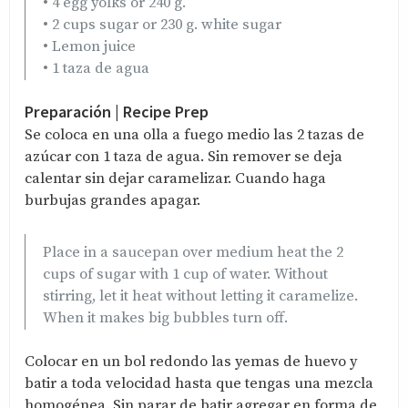
• 4 egg yolks or 240 g.
• 2 cups sugar or 230 g. white sugar
• Lemon juice
• 1 taza de agua
Preparación | Recipe Prep
Se coloca en una olla a fuego medio las 2 tazas de
azúcar con 1 taza de agua. Sin remover se deja
calentar sin dejar caramelizar. Cuando haga
burbujas grandes apagar.
Place in a saucepan over medium heat the 2
cups of sugar with 1 cup of water. Without
stirring, let it heat without letting it caramelize.
When it makes big bubbles turn off.
Colocar en un bol redondo las yemas de huevo y
batir a toda velocidad hasta que tengas una mezcla
homogénea. Sin parar de batir agregar en forma de