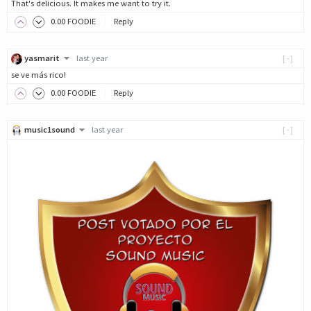
That's delicious. It makes me want to try it.
0
.00
FOODIE
Reply
yasmarit
last year
[-]
se ve más rico!
0
.00
FOODIE
Reply
music1sound
last year
[-]