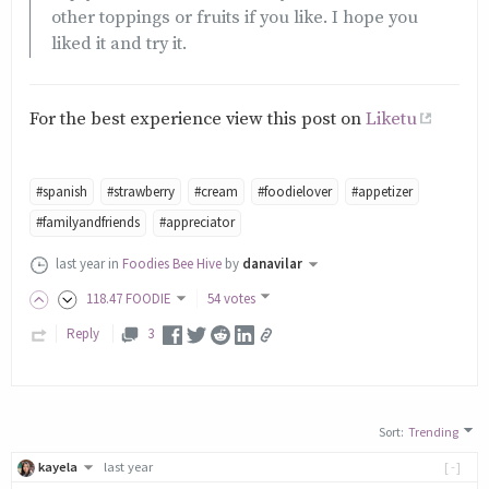
other toppings or fruits if you like. I hope you
liked it and try it.
For the best experience view this post on
Liketu
#spanish
#strawberry
#cream
#foodielover
#appetizer
#familyandfriends
#appreciator
last year
in
Foodies Bee Hive
by
danavilar
118
.47
FOODIE
54 votes
Reply
3
Sort
:
Trending
kayela
last year
[-]